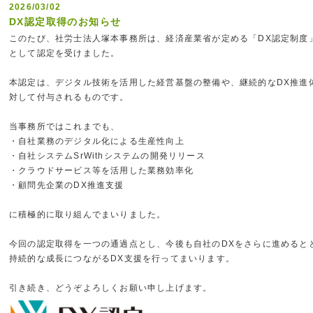
2026/03/02
DX認定取得のお知らせ
このたび、社労士法人塚本事務所は、経済産業省が定める「DX認定制度
として認定を受けました。
本認定は、デジタル技術を活用した経営基盤の整備や、継続的なDX推進
対して付与されるものです。
当事務所ではこれまでも、
・自社業務のデジタル化による生産性向上
・自社システムSrWithシステムの開発リリース
・クラウドサービス等を活用した業務効率化
・顧問先企業のDX推進支援
に積極的に取り組んでまいりました。
今回の認定取得を一つの通過点とし、今後も自社のDXをさらに進めると
持続的な成長につながるDX支援を行ってまいります。
引き続き、どうぞよろしくお願い申し上げます。