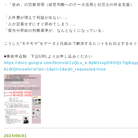
・「攻め」の労務管理（経営判断へのデータ活用と社労士の伴走支援）
「人件費が増えて利益が出ない...」
「人が定着せずにすぐ辞めてしまう...」
「賞与や昇給の判断基準が、なんとなくになっている」
こうした“モヤモヤ”をデータと仕組みで解決するヒントをお伝えするセ
■事前申込制 下記URLよりお申し込みください
https://docs.google.com/forms/d/1zQLu_k-9qM2vsgO9VlQz7tgtbq
KLWQI/viewform?pli=1&pli=1&edit_requested=true
2025/06/01