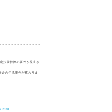
特定扶養控除の要件が見直さ
場合の年収要件が変わりま
x.html