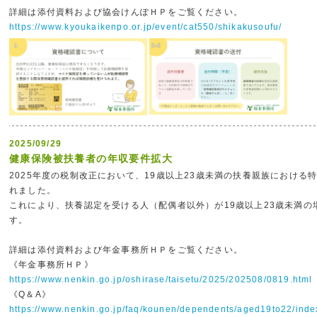
詳細は添付資料および協会けんぽＨＰをご覧ください。
https://www.kyoukaikenpo.or.jp/event/cat550/shikakusoufu/
2025/09/29
健康保険被扶養者の年収要件拡大
2025年度の税制改正において、19歳以上23歳未満の扶養親族における
れました。
これにより、扶養認定を受ける人（配偶者以外）が19歳以上23歳未満の
す。
詳細は添付資料および年金事務所ＨＰをご覧ください。
《年金事務所ＨＰ》
https://www.nenkin.go.jp/oshirase/taisetu/2025/202508/0819.html
《Q＆A》
https://www.nenkin.go.jp/faq/kounen/dependents/aged19to22/inde