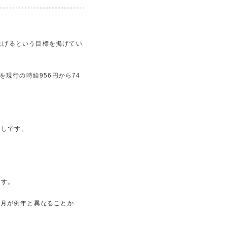
き上げるという目標を掲げてい
現行の時給956円から74
、
通しです。
ます。
行月が例年と異なることか