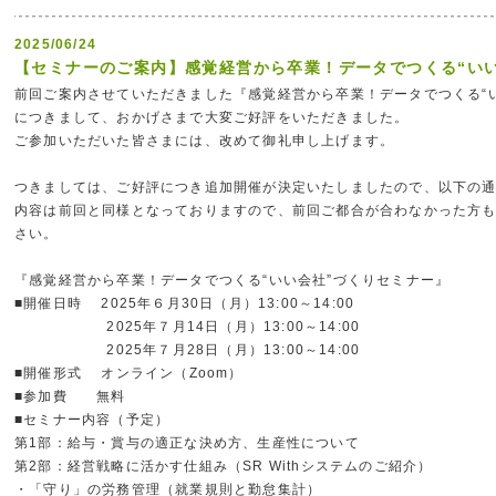
2025/06/24
【セミナーのご案内】感覚経営から卒業！データでつくる“い
前回ご案内させていただきました『感覚経営から卒業！データでつくる“
につきまして、おかげさまで大変ご好評をいただきました。
ご参加いただいた皆さまには、改めて御礼申し上げます。
つきましては、ご好評につき追加開催が決定いたしましたので、以下の
内容は前回と同様となっておりますので、前回ご都合が合わなかった方
さい。
『感覚経営から卒業！データでつくる“いい会社”づくりセミナー』
■開催日時 2025年６月30日（月）13:00～14:00
2025年７月14日（月）13:00～14:00
2025年７月28日（月）13:00～14:00
■開催形式 オンライン（Zoom）
■参加費 無料
■セミナー内容（予定）
第1部：給与・賞与の適正な決め方、生産性について
第2部：経営戦略に活かす仕組み（SR Withシステムのご紹介）
・「守り」の労務管理（就業規則と勤怠集計）