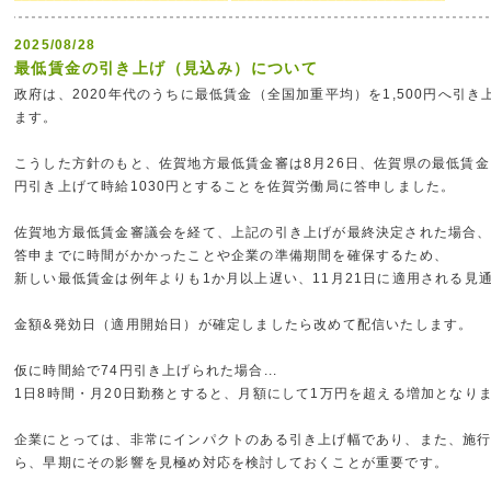
2025/08/28
最低賃金の引き上げ（見込み）について
政府は、2020年代のうちに最低賃金（全国加重平均）を1,500円へ引
ます。
こうした方針のもと、佐賀地方最低賃金審は8月26日、佐賀県の最低賃金を
円引き上げて時給1030円とすることを佐賀労働局に答申しました。
佐賀地方最低賃金審議会を経て、上記の引き上げが最終決定された場合
答申までに時間がかかったことや企業の準備期間を確保するため、
新しい最低賃金は例年よりも1か月以上遅い、11月21日に適用される見
金額&発効日（適用開始日）が確定しましたら改めて配信いたします。
仮に時間給で74円引き上げられた場合...
1日8時間・月20日勤務とすると、月額にして1万円を超える増加となり
企業にとっては、非常にインパクトのある引き上げ幅であり、また、施
ら、早期にその影響を見極め対応を検討しておくことが重要です。