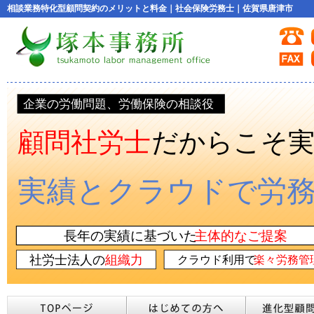
相談業務特化型顧問契約のメリットと料金｜社会保険労務士｜佐賀県唐津市